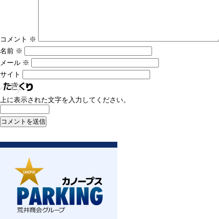
コメント
※
名前
※
メール
※
サイト
上に表示された文字を入力してください。